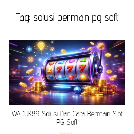
Tag:
solusi bermain pg soft
WADUK89 Solusi Dan Cara Bermain Slot
PG Soft
Business