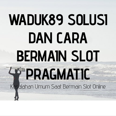
WADUK89 SOLUSI
DAN CARA
BERMAIN SLOT
PRAGMATIC
Kesalahan Umum Saat Bermain Slot Online