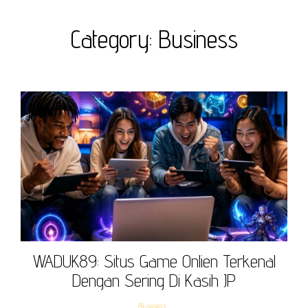
Category:
Business
WADUK89: Situs Game Onlien Terkenal
Dengan Sering Di Kasih JP
Business