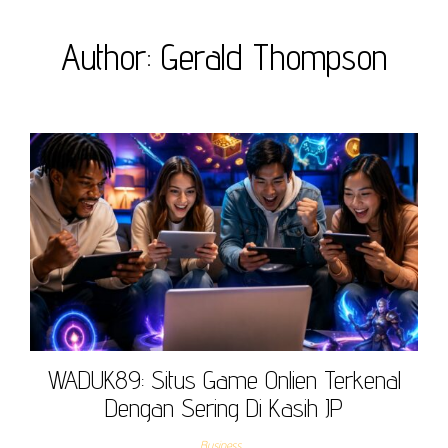
Author:
Gerald Thompson
WADUK89: Situs Game Onlien Terkenal
Dengan Sering Di Kasih JP
Business