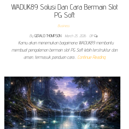
WADUK89 Solusi Dan Cara Bermain Slot
PG Soft
Business
By
GERALD THOMPSON
March 25, 2026
Off
Kamu akan menemukan bagaimana WADUK89 membantu
membuat pengalaman bermain slot PG Soft lebih terstruktur dan
aman, termasuk panduan cara…
Continue Reading