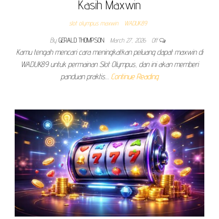
Kasih Maxwin
slot olympus maxwin
WADUK89
By
GERALD THOMPSON
March 27, 2026
Off
Kamu tengah mencari cara meningkatkan peluang dapat maxwin di
WADUK89 untuk permainan Slot Olympus, dan ini akan memberi
panduan praktis…
Continue Reading