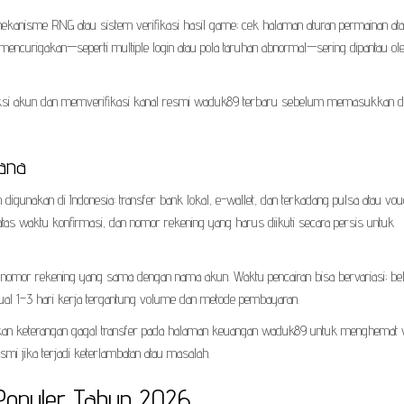
kanisme RNG atau sistem verifikasi hasil game; cek halaman aturan permainan at
tas mencurigakan—seperti multiple login atau pola taruhan abnormal—sering dipantau ol
ksi akun dan memverifikasi kanal resmi waduk89 terbaru sebelum memasukkan d
ana
akan di Indonesia: transfer bank lokal, e-wallet, dan terkadang pulsa atau vou
as waktu konfirmasi, dan nomor rekening yang harus diikuti secara persis untuk
 nomor rekening yang sama dengan nama akun. Waktu pencairan bisa bervariasi; be
nual 1–3 hari kerja tergantung volume dan metode pembayaran.
ijakan keterangan gagal transfer pada halaman keuangan waduk89 untuk menghemat
mi jika terjadi keterlambatan atau masalah.
opuler Tahun 2026