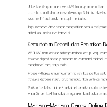
Untuk keadilan permainan, waduk89 biasanya menampilkan me
untuk bukti audit dan penjelasan teknisnya. Selain itu, aktivi
sistem anti-fraud untuk mencegah manipulasi.
Jaga keamanan Anda dengan mengaktifkan semua opsi prote
pribadi atau melakukan transaksi.
Kemudahan Deposit dan Penarikan D
WADUK89 menyediakan beberapa metode top-up yang umum digun
Halaman deposit biasanya mencantumkan nominal minimal, bat
menghindari hangusnya saldo.
Proses withdraw umumnya meminta verifikasi identitas serta
transaksi diproses instan, lainya membutuhkan verifikasi ma
Periksa fee, batas minimal/ maksimal penarikan, serta keb
Anda. Simpan bukti transaksi dan gunakan kanal dukungan res
Macam-Macam Game Online P