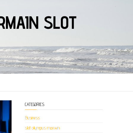
RMAIN SLOT
CATEGORIES
Business
slot olympus maxwin