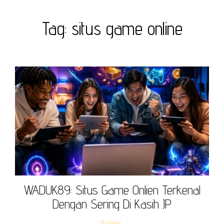
Tag:
situs game online
WADUK89: Situs Game Onlien Terkenal
Dengan Sering Di Kasih JP
Business